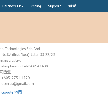
Partners Link
Pricing
Support
登录
en Technologies Sdn Bhd
No.8A (first floor), Jalan SS 22/25
mansara Jaya
taling Jaya SELANGOR 47400
来西亚
+603-7731 4770
qten.cs@gmail.com
Google 地图