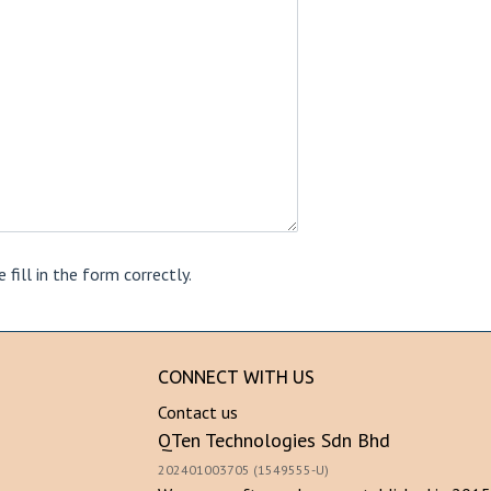
 fill in the form correctly.
CONNECT WITH US
Contact us
QTen Technologies Sdn Bhd
202401003705 (1549555-U)